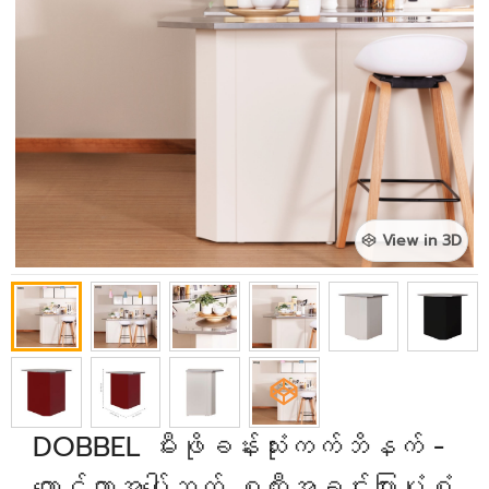
View in 3D
DOBBEL မီးဖိုခန်းသုံးကက်ဘိနက် -
ကောင်တာအပေါ်ဘက် စတီးအခင်းပြားပုံစံ