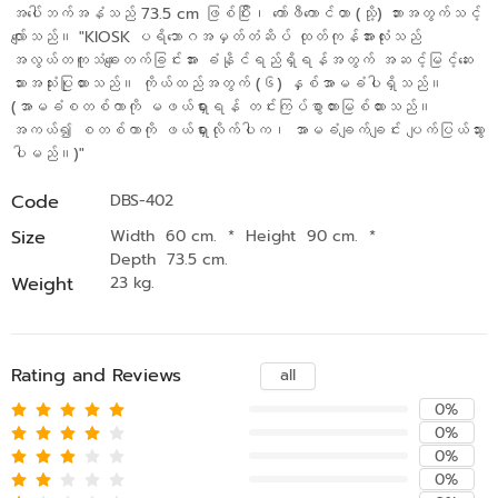
အပေါ်ဘက်အနံသည် 73.5 cm ဖြစ်ပြီး၊ ကော်ဖီကောင်တာ (သို့) ဘားအတွက်သင့်
လျော်သည်။ "KIOSK ပရိဘောဂအမှတ်တံဆိပ် ထုတ်ကုန်အားလုံးသည်
အလွယ်တကူသံချေးတက်ခြင်းအား ခံနိုင်ရည်ရှိရန်အတွက် အဆင့်မြင့်ဆေး
သားအသုံးပြုထားသည်။ ကိုယ်ထည်အတွက် (၆) နှစ်အာမခံပါရှိသည်။
(အာမခံစတစ်ကာကို မဖယ်ရှားရန် တင်းကြပ်စွာတားမြစ်ထားသည်။
အကယ်၍ စတစ်ကာကို ဖယ်ရှားလိုက်ပါက၊ အာမခံချက်ချင်း ပျက်ပြယ်သွား
ပါမည်။)"
Code
DBS-402
Size
Width 60 cm.
*
Height 90 cm.
*
Depth 73.5 cm.
Weight
23 kg.
Rating and Reviews
all
0%
0%
0%
0%