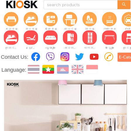
ဧည့်ခန်း
အိပ်ခန်း
မီးဖိုခန်း
လုပ်ငန်းခွင်
ခြံဝန်း
ကလေးအခန်း
ဂိုဒေ
ကုတင်များ
နိမ့်/မြင့်ချိန်ညှိနိုင်သော ကုတင်များ
မွေ့ယာများ
အဝတ်အစားဗီဒိုများ
ကက်ဘိနက်ဗီဒိုများ
စားပွဲများ
Contact Us:
E-Cat
Language: