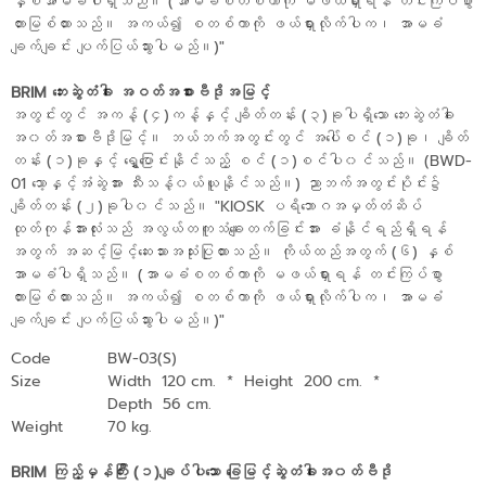
နှစ်အာမခံပါရှိသည်။ (အာမခံစတစ်ကာကို မဖယ်ရှားရန် တင်းကြပ်စွာ
တားမြစ်ထားသည်။ အကယ်၍ စတစ်ကာကို ဖယ်ရှားလိုက်ပါက၊ အာမခံ
ချက်ချင်း ပျက်ပြယ်သွားပါမည်။)"
BRIM ဘေးဆွဲတံခါး အဝတ်အစားဗီဒိုအမြင့်
အတွင်းတွင် အကန့် (၄)ကန့်နှင့် ချိတ်တန်း (၃)ခုပါရှိသော ဘေးဆွဲတံခါး
အ၀တ်အစားဗီဒိုမြင့်။ ဘယ်ဘက်အတွင်းတွင် အပေါ်စင် (၁)ခု၊ ချိတ်
တန်း (၁)ခုနှင့် ရွှေ့ပြောင်းနိုင်သည့် စင် (၁)စင်ပါ၀င်သည်။ (BWD-
01 သော့နှင့်အံဆွဲအား သီးသန့်၀ယ်ယူနိုင်သည်။) ညာဘက်အတွင်းပိုင်း၌
ချိတ်တန်း (၂)ခုပါ၀င်သည်။ "KIOSK ပရိဘောဂအမှတ်တံဆိပ်
ထုတ်ကုန်အားလုံးသည် အလွယ်တကူသံချေးတက်ခြင်းအား ခံနိုင်ရည်ရှိရန်
အတွက် အဆင့်မြင့်ဆေးသားအသုံးပြုထားသည်။ ကိုယ်ထည်အတွက် (၆) နှစ်
အာမခံပါရှိသည်။ (အာမခံစတစ်ကာကို မဖယ်ရှားရန် တင်းကြပ်စွာ
တားမြစ်ထားသည်။ အကယ်၍ စတစ်ကာကို ဖယ်ရှားလိုက်ပါက၊ အာမခံ
ချက်ချင်း ပျက်ပြယ်သွားပါမည်။)"
Code
BW-03(S)
Size
Width 120 cm.
*
Height 200 cm.
*
Depth 56 cm.
Weight
70 kg.
BRIM ကြည့်မှန်ကြီး (၁)ချပ်ပါသော ခြေမြင့်ဆွဲတံခါးအ၀တ်ဗီဒို