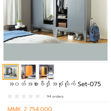
အ၀တ်အစားဗီဒိုအစုံလိုက် Set-075
94 order
s
MMK 2,754,000