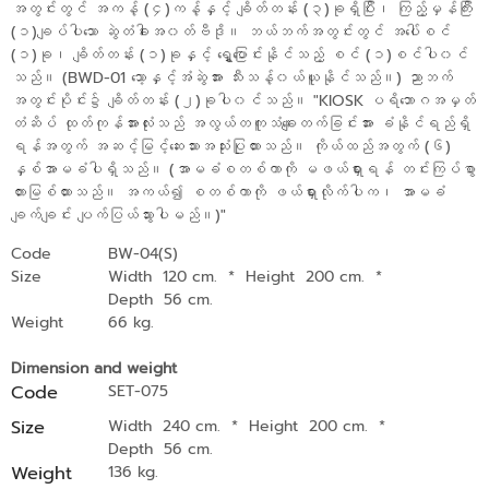
အတွင်းတွင် အကန့် (၄)ကန့်နှင့် ချိတ်တန်း (၃)ခုရှိပြီး၊ ကြည့်မှန်ကြီး
(၁)ချပ်ပါသော ဆွဲတံခါးအ၀တ်ဗီဒို။ ဘယ်ဘက်အတွင်းတွင် အပေါ်စင်
(၁)ခု၊ ချိတ်တန်း (၁)ခုနှင့် ရွှေ့ပြောင်းနိုင်သည့် စင် (၁)စင်ပါ၀င်
သည်။ (BWD-01 သော့နှင့်အံဆွဲအား သီးသန့်၀ယ်ယူနိုင်သည်။) ညာဘက်
အတွင်းပိုင်း၌ ချိတ်တန်း (၂)ခုပါ၀င်သည်။ "KIOSK ပရိဘောဂအမှတ်
တံဆိပ် ထုတ်ကုန်အားလုံးသည် အလွယ်တကူသံချေးတက်ခြင်းအား ခံနိုင်ရည်ရှိ
ရန်အတွက် အဆင့်မြင့်ဆေးသားအသုံးပြုထားသည်။ ကိုယ်ထည်အတွက် (၆)
နှစ်အာမခံပါရှိသည်။ (အာမခံစတစ်ကာကို မဖယ်ရှားရန် တင်းကြပ်စွာ
တားမြစ်ထားသည်။ အကယ်၍ စတစ်ကာကို ဖယ်ရှားလိုက်ပါက၊ အာမခံ
ချက်ချင်း ပျက်ပြယ်သွားပါမည်။)"
Code
BW-04(S)
Size
Width 120 cm.
*
Height 200 cm.
*
Depth 56 cm.
Weight
66 kg.
Dimension and weight
Code
SET-075
Size
Width 240 cm.
*
Height 200 cm.
*
Depth 56 cm.
Weight
136 kg.