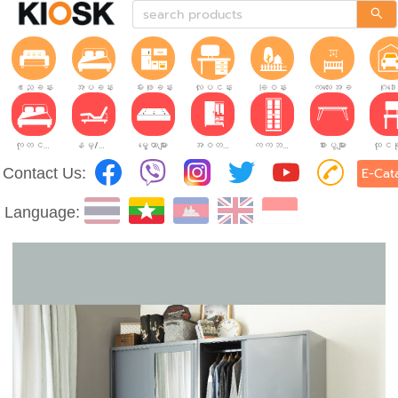
ဧည့်ခန်း
အိပ်ခန်း
မီးဖိုခန်း
လုပ်ငန်းခွင်
ခြံဝန်း
ကလေးအခန်း
ဂိုဒေ
ကုတင်များ
နိမ့်/မြင့်ချိန်ညှိနိုင်သော ကုတင်များ
မွေ့ယာများ
အဝတ်အစားဗီဒိုများ
ကက်ဘိနက်ဗီဒိုများ
စားပွဲများ
Contact Us:
E-Cat
Language: