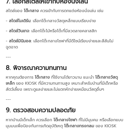
7. เลือกสไตล์ให้เข้ากับห้องนั่งเล่น
สไตล์ของ
โต๊ะกลาง
ควรเข้ากับการตกแต่งห้องนั่งเล่น เช่น
-
สไตล์โมเดิร์น
: เลือกโต๊ะกลางวัสดุเหล็กแบบเรียบง่าย
-
สไตล์วินเทจ
: เลือกโต๊ะไม้หรือโต๊ะที่มีลวดลายคลาสสิก
-
สไตล์มินิมอล
: เลือกโต๊ะกลางโซฟาที่มีดีไซน์เรียบง่ายและสีสันไม่
ฉูดฉาด
---
8. พิจารณาความทนทาน
หากคุณต้องการ
โต๊ะกลาง
ที่ใช้งานได้ยาวนาน แนะนำ
โต๊ะกลางวัสดุ
เหล็ก
ของ KIOSK ที่มีความทนทานสูง เหมาะสำหรับบ้านที่มีเด็กหรือ
สัตว์เลี้ยง เพราะดูแลง่ายและไม่แตกหักง่ายเหมือนวัสดุอื่นๆ
---
9. ตรวจสอบความปลอดภัย
หากบ้านมีเด็กเล็ก ควรเลือก
โต๊ะกลางโซฟา
ที่ไม่มีมุมคม หรือเลือกแบบ
มุมมนเพื่อป้องกันการเกิดอุบัติเหตุ
โต๊ะกลางทรงกลม
ของ KIOSK