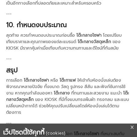
เป็นอีกทางเลือกที่ปลอดภัยและเหมาะสำหรับครอบครัว
---
10. กำหนดงบประมาณ
สุดท้าย ควรกำหนดงบประมาณก่อนซื้อ
โต๊ะกลางโซฟา
โดยเปรียบ
เทียบราคาและคุณภาพของแต่ละแบรนด์
โต๊ะกลางวัสดุเหล็ก
ของ
KIOSK มีราคาคุ้มค่าเมื่อเทียบกับความทนทานและดีไซน์ที่ทันสมัย
---
สรุป
การเลือก
โต๊ะกลางโซฟา
หรือ
โต๊ะกาแฟ
ให้เข้ากับห้องนั่งเล่นต้อง
พิจารณาหลายปัจจัย ทั้งขนาด วัสดุ รูปทรง สีสัน และฟังก์ชันการใช้
งาน หากคุณกำลังมองหา
โต๊ะกลาง
ที่ทนทานและสวยงาม แนะนำ
โต๊ะ
กลางวัสดุเหล็ก
ของ KIOSK ที่มีทั้งแบบทรงผืนผ้า ทรงกลม และแบบ
เปลี่ยนหน้ากากได้ ช่วยให้คุณปรับเปลี่ยนสไตล์ห้องนั่งเล่นได้ตาม
ต้องการ
---
เว็ปไซดนี้ใช้คุกกี้
(cookies)
ด้วย 10 เทคนิคนี้ คุณจะสามารถเลือก
โต๊ะกลางโซฟา
ที่เหมาะสมกับ